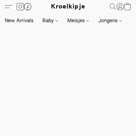
Kroelkipje
New Arrivals
Baby
Meisjes
Jongens
Li