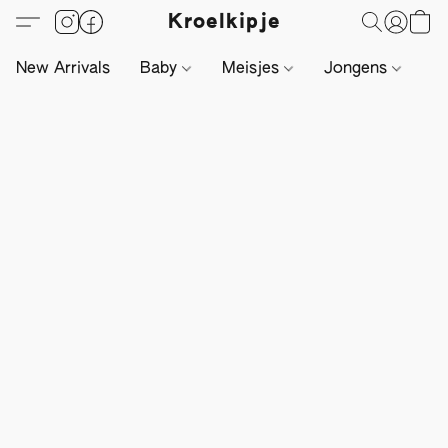
Kroelkipje
New Arrivals
Baby
Meisjes
Jongens
Li