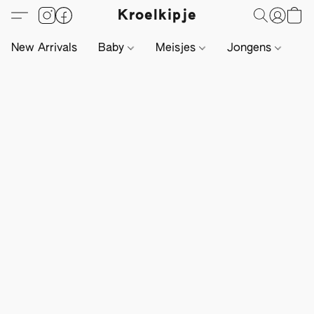
Kroelkipje
New Arrivals
Baby
Meisjes
Jongens
Li