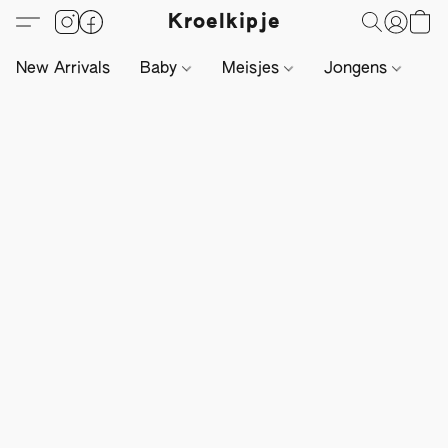
Kroelkipje
New Arrivals
Baby
Meisjes
Jongens
Li