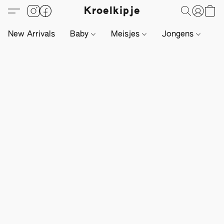
Kroelkipje
New Arrivals
Baby
Meisjes
Jongens
Li