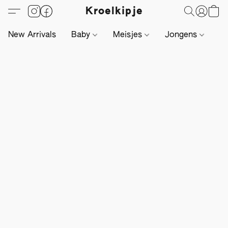
Kroelkipje
New Arrivals
Baby
Meisjes
Jongens
Li