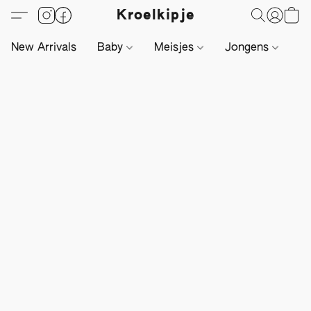
Kroelkipje
New Arrivals
Baby
Meisjes
Jongens
Li