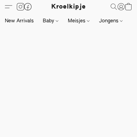
Kroelkipje
New Arrivals
Baby
Meisjes
Jongens
Li