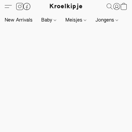
Kroelkipje
New Arrivals
Baby
Meisjes
Jongens
Li