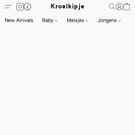
Kroelkipje
New Arrivals
Baby
Meisjes
Jongens
Li