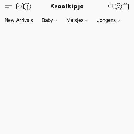
Kroelkipje
New Arrivals
Baby
Meisjes
Jongens
Li