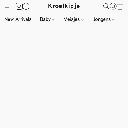
Kroelkipje
New Arrivals
Baby
Meisjes
Jongens
Li