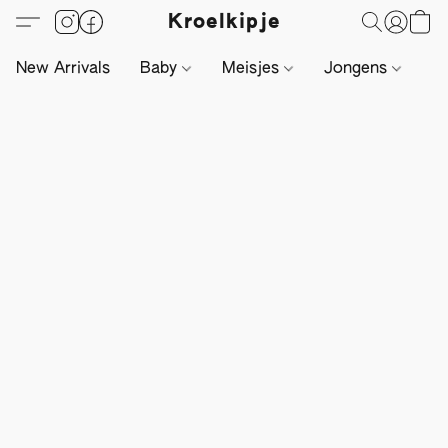
Kroelkipje
New Arrivals
Baby
Meisjes
Jongens
Li