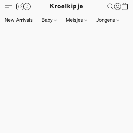
Kroelkipje
New Arrivals
Baby
Meisjes
Jongens
Li