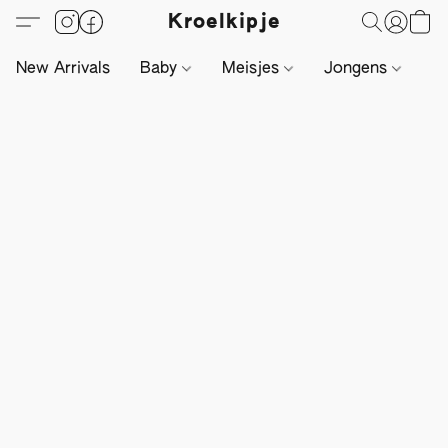
Kroelkipje
New Arrivals
Baby
Meisjes
Jongens
Li