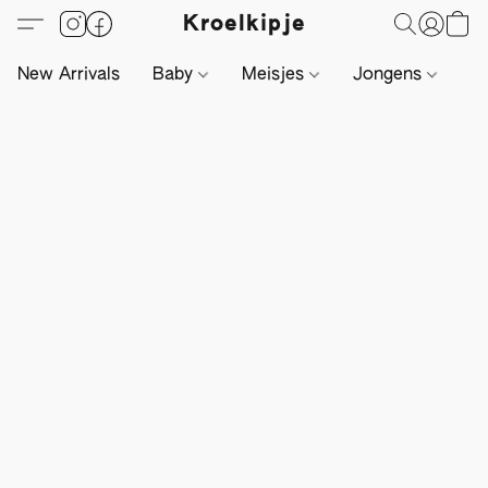
Kroelkipje
New Arrivals
Baby
Meisjes
Jongens
Li