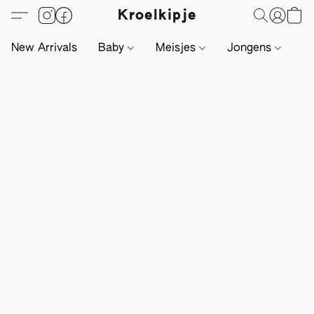
Kroelkipje
New Arrivals
Baby
Meisjes
Jongens
Li