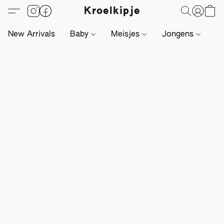
Kroelkipje
New Arrivals
Baby
Meisjes
Jongens
Li