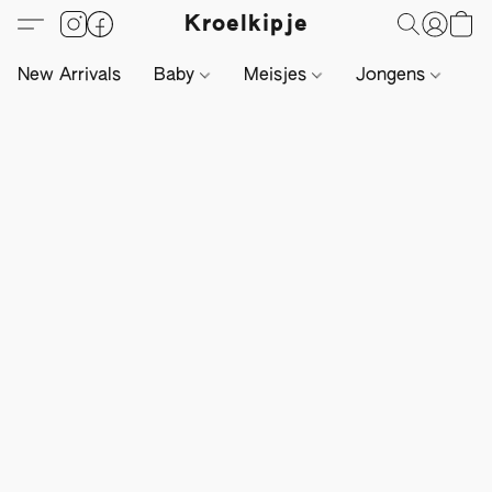
Kroelkipje
New Arrivals
Baby
Meisjes
Jongens
Li