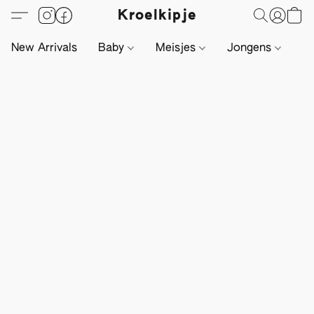
Kroelkipje
New Arrivals
Baby
Meisjes
Jongens
Li