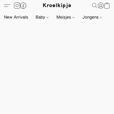
Kroelkipje
New Arrivals
Baby
Meisjes
Jongens
Li