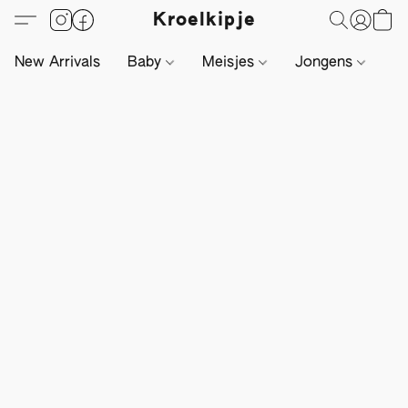
Kroelkipje
New Arrivals
Baby
Meisjes
Jongens
Li