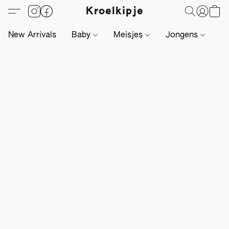
Kroelkipje
New Arrivals
Baby
Meisjes
Jongens
Li