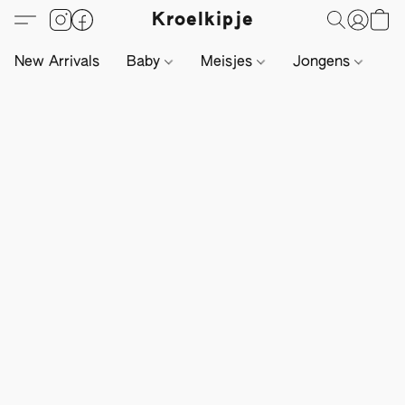
Kroelkipje
New Arrivals
Baby
Meisjes
Jongens
Li