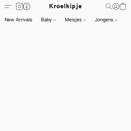
Kroelkipje
New Arrivals
Baby
Meisjes
Jongens
Li