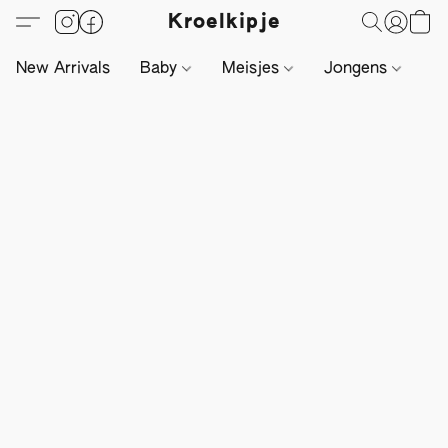
Kroelkipje
New Arrivals
Baby
Meisjes
Jongens
Li