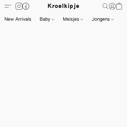
Kroelkipje
New Arrivals
Baby
Meisjes
Jongens
Li