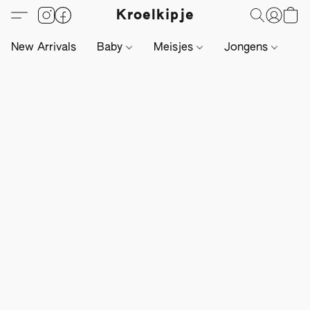
Kroelkipje
New Arrivals
Baby
Meisjes
Jongens
Li