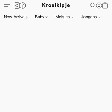
Kroelkipje
New Arrivals
Baby
Meisjes
Jongens
Li