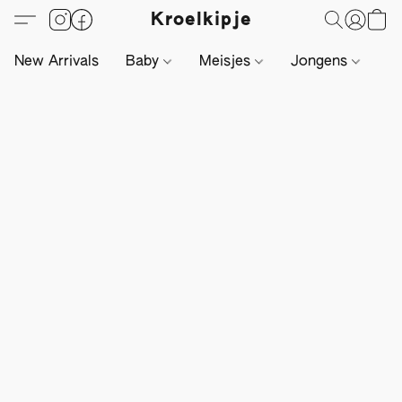
Kroelkipje
New Arrivals
Baby
Meisjes
Jongens
Li