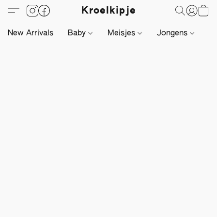
Kroelkipje
New Arrivals
Baby
Meisjes
Jongens
Li