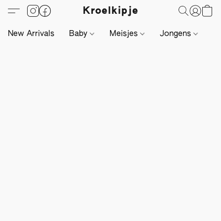
Kroelkipje
New Arrivals
Baby
Meisjes
Jongens
Li