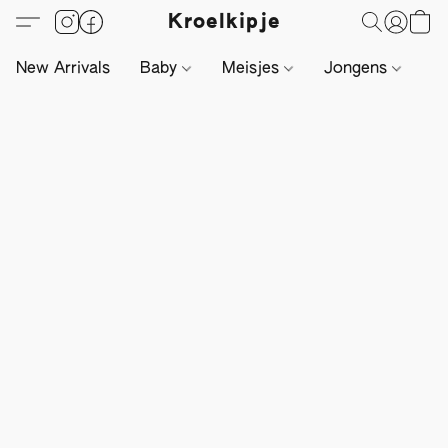
Kroelkipje
New Arrivals
Baby
Meisjes
Jongens
Li