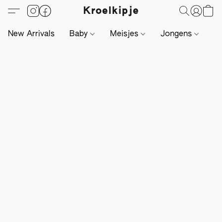
Kroelkipje
New Arrivals
Baby
Meisjes
Jongens
Li