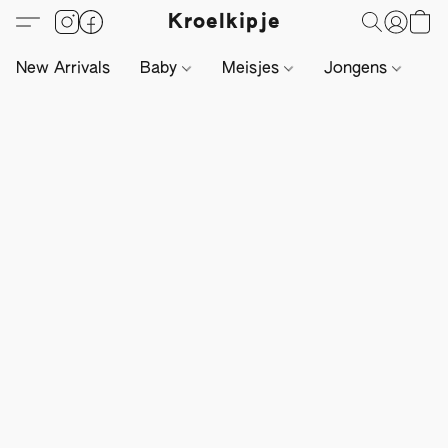
Kroelkipje
New Arrivals
Baby
Meisjes
Jongens
Li