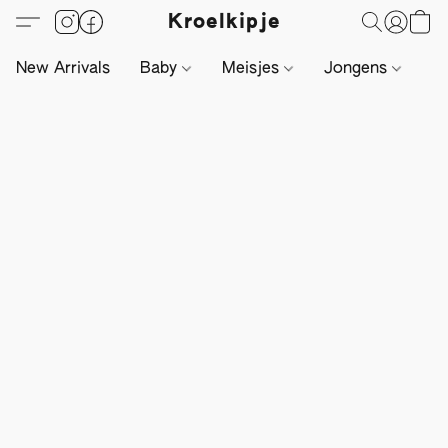
Kroelkipje
New Arrivals
Baby
Meisjes
Jongens
Li