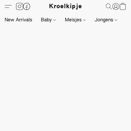
Kroelkipje
New Arrivals
Baby
Meisjes
Jongens
Li