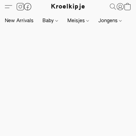
Kroelkipje
New Arrivals
Baby
Meisjes
Jongens
Li