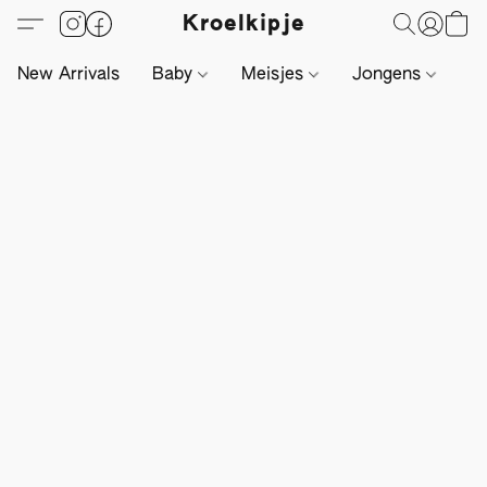
Kroelkipje
New Arrivals
Baby
Meisjes
Jongens
Li