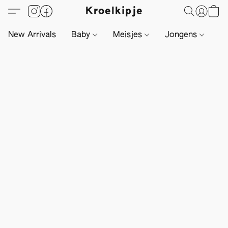
Kroelkipje
New Arrivals
Baby
Meisjes
Jongens
Li