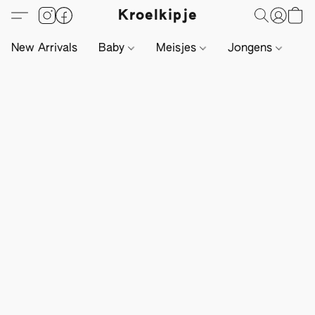
Kroelkipje
New Arrivals
Baby
Meisjes
Jongens
Li