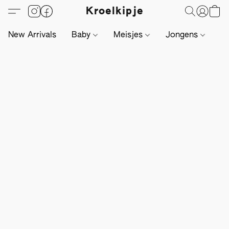
Kroelkipje
New Arrivals
Baby
Meisjes
Jongens
Li