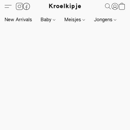
Kroelkipje
New Arrivals
Baby
Meisjes
Jongens
Li