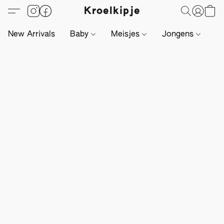
Kroelkipje
New Arrivals
Baby
Meisjes
Jongens
Li