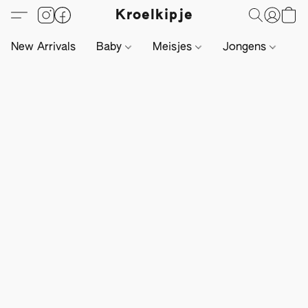
Kroelkipje
New Arrivals
Baby
Meisjes
Jongens
Li