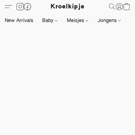
Kroelkipje
New Arrivals
Baby
Meisjes
Jongens
Li