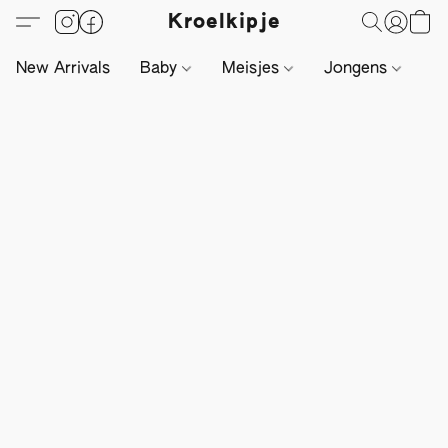
Kroelkipje
New Arrivals
Baby
Meisjes
Jongens
Li