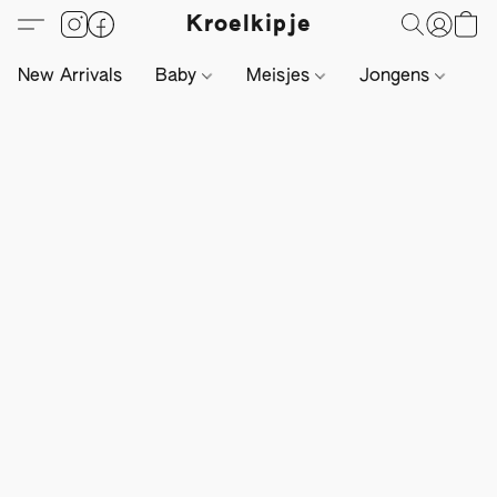
Kroelkipje
New Arrivals
Baby
Meisjes
Jongens
Li