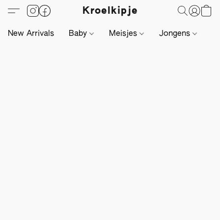
Kroelkipje
New Arrivals
Baby
Meisjes
Jongens
Li