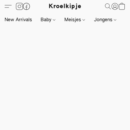
Kroelkipje
New Arrivals
Baby
Meisjes
Jongens
Li